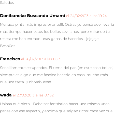
Saludos
Donibaneko Buscando Umami
el 24/02/2013 a las 19:24
Menuda pinta más impresionante!!!. Ostras yo pensé que llevaría
más tiempo hacer estos los bollos sevillanos, pero mirando tu
receta me han entrado unas ganas de hacerlos… jejejeje
Beso0os
Francisco
el 26/02/2013 a las 05:31
Sencillamente estupendos. El tema del pan (en este caso bollos)
siempre es algo que me fascina hacerlo en casa, mucho más
que una tarta. ¡Enhorabuena!
wada
el 27/02/2013 a las 07:32
Ualaaa qué pinta… Debe ser fantástico hacer una misma unos
panes con ese aspecto, y encima que salgan ricos! cada vez que