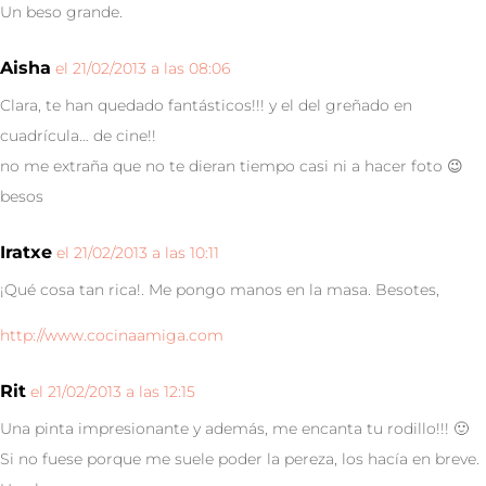
Un beso grande.
Aisha
el 21/02/2013 a las 08:06
Clara, te han quedado fantásticos!!! y el del greñado en
cuadrícula… de cine!!
no me extraña que no te dieran tiempo casi ni a hacer foto 😉
besos
Iratxe
el 21/02/2013 a las 10:11
¡Qué cosa tan rica!. Me pongo manos en la masa. Besotes,
http://www.cocinaamiga.com
Rit
el 21/02/2013 a las 12:15
Una pinta impresionante y además, me encanta tu rodillo!!! 🙂
Si no fuese porque me suele poder la pereza, los hacía en breve.