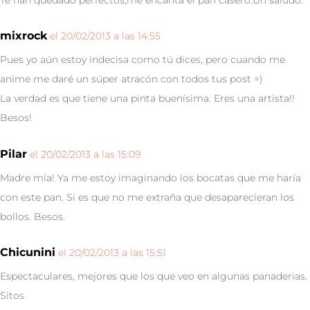
Te han quedado perfectos,me encanta el pan casero.Un saludo.
mixrock
el 20/02/2013 a las 14:55
Pues yo aún estoy indecisa como tú dices, pero cuando me
anime me daré un súper atracón con todos tus post =)
La verdad es que tiene una pinta buenísima. Eres una artista!!
Besos!
Pilar
el 20/02/2013 a las 15:09
Madre mía! Ya me estoy imaginando los bocatas que me haría
con este pan. Si es que no me extraña que desaparecieran los
bollos. Besos.
Chicunini
el 20/02/2013 a las 15:51
Espectaculares, mejores que los que veo en algunas panaderias.
Sitos