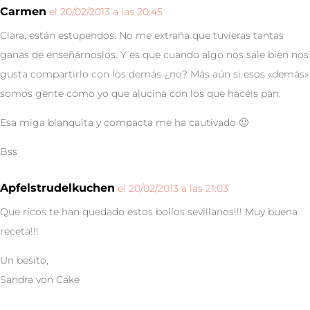
Carmen
el 20/02/2013 a las 20:45
Clara, están estupendos. No me extraña que tuvieras tantas
ganas de enseñárnoslos. Y es que cuando algo nos sale bien nos
gusta compartirlo con los demás ¿no? Más aún si esos «demás»
somos gente como yo que alucina con los que hacéis pan.
Esa miga blanquita y compacta me ha cautivado 🙂
Bss
Apfelstrudelkuchen
el 20/02/2013 a las 21:03
Que ricos te han quedado estos bollos sevillanos!!! Muy buena
receta!!!
Un besito,
Sandra von Cake