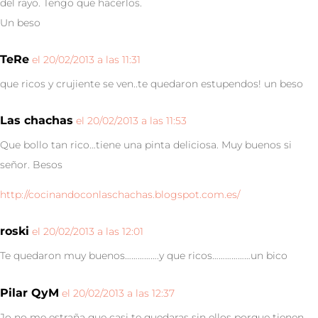
del rayo. Tengo que hacerlos.
Un beso
TeRe
el 20/02/2013 a las 11:31
que ricos y crujiente se ven..te quedaron estupendos! un beso
Las chachas
el 20/02/2013 a las 11:53
Que bollo tan rico…tiene una pinta deliciosa. Muy buenos si
señor. Besos
http://cocinandoconlaschachas.blogspot.com.es/
roski
el 20/02/2013 a las 12:01
Te quedaron muy buenos…………….y que ricos………………un bico
Pilar QyM
el 20/02/2013 a las 12:37
Jo no me estraña que casi te quedaras sin ellos porque tienen