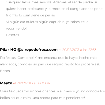
cualquier labor más sencilla. Además, al ser de piedra, si
quiero hacer croissants y lo meto en el congelador se pone
frío frío lo cual viene de perlas.
Si algún día quieres algún caprichín, ya sabes, te lo
recomiendo!
Besotes
Pilar HG @siropedefresa.com
el 20/02/2013 a las 22:53
Perfectos! Como no! Y me encanta que lo hayas hecho más
alargados, como es un pan que seguro repito los probaré así.
Besos
Mayte
el 21/02/2013 a las 03:47
Clara te quedaron impresionantes, y al menos yo, no conocía los
bollos así que mira…una receta para mis pendientes!