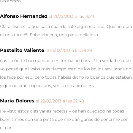
Un abrazo
Alfonso Hernandez
el 21/02/2013 a las 16:41
Clara, eso es lo que pasa cuando sale algo rico rico. Que no dura
ni una tarde!!! Enhorabuena, una pinta deliciosa.
Pastelito Valiente
el 21/02/2013 a las 18:29
ñas ¡¡¡cóo te han quedado en forma de barra!!! La verdad es que
yo pensé que llvaba más tiempo esto de los bollos sevillanos no
los hice por eso, pero todas habéis dicho lo buenos que estaban
y que no eran coplicados, ver si me animo. Bs
Maria Dolores
el 22/02/2013 a las 22:48
He visto estos días varias recetas y os han quedado ha todas
buenísimos con una pinta que me dan ganas de ponerme con
el pan.