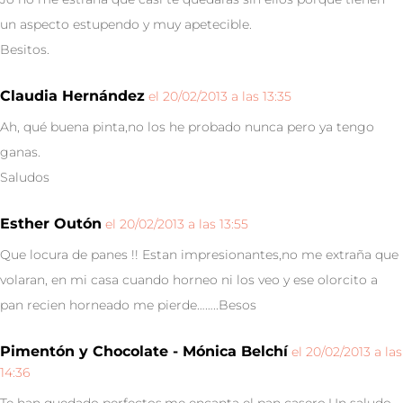
un aspecto estupendo y muy apetecible.
Besitos.
Claudia Hernández
el 20/02/2013 a las 13:35
Ah, qué buena pinta,no los he probado nunca pero ya tengo
ganas.
Saludos
Esther Outón
el 20/02/2013 a las 13:55
Que locura de panes !! Estan impresionantes,no me extraña que
volaran, en mi casa cuando horneo ni los veo y ese olorcito a
pan recien horneado me pierde……..Besos
Pimentón y Chocolate - Mónica Belchí
el 20/02/2013 a las
14:36