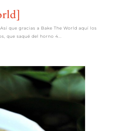
orld]
sí que gracias a Bake The World aquí los
s, que saqué del horno 4...