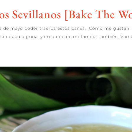
os Sevillanos [Bake The W
 de mayo poder traeros estos panes. ¡Cómo me gustan! A
 sin duda alguna, y creo que de mi familia también. Vamo