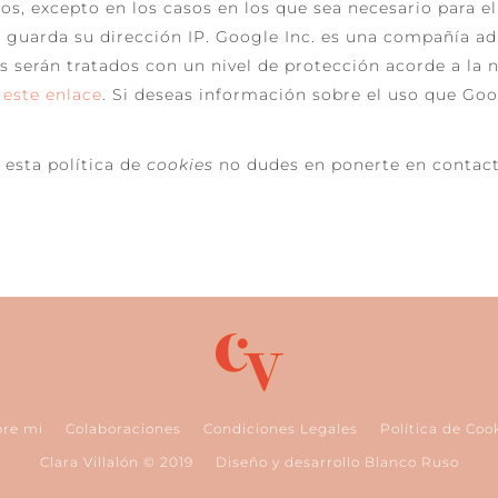
s, excepto en los casos en los que sea necesario para e
o guarda su dirección IP. Google Inc. es una compañía a
os serán tratados con un nivel de protección acorde a la
 este enlace
. Si deseas información sobre el uso que Goo
 esta política de
cookies
no dudes en ponerte en contac
bre mi
Colaboraciones
Condiciones Legales
Política de Coo
Clara Villalón © 2019
Diseño y desarrollo Blanco Ruso