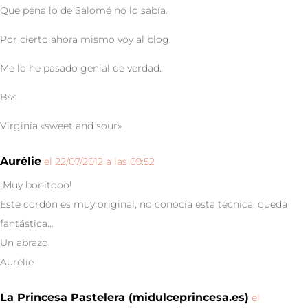
Que pena lo de Salomé no lo sabía.
Por cierto ahora mismo voy al blog.
Me lo he pasado genial de verdad.
Bss
Virginia «sweet and sour»
Aurélie
el 22/07/2012 a las 09:52
¡Muy bonitooo!
Este cordón es muy original, no conocía esta técnica, queda
fantástica…
Un abrazo,
Aurélie
La Princesa Pastelera (midulceprincesa.es)
el