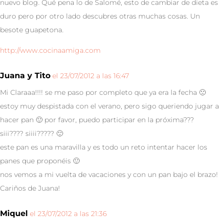
nuevo blog. Qué pena lo de Salomé, esto de cambiar de dieta es
duro pero por otro lado descubres otras muchas cosas. Un
besote guapetona.
http://www.cocinaamiga.com
Juana y Tito
el 23/07/2012 a las 16:47
Mi Claraaa!!!! se me paso por completo que ya era la fecha 🙁
estoy muy despistada con el verano, pero sigo queriendo jugar a
hacer pan 🙂 por favor, puedo participar en la próxima???
siii???? siiii????? 🙂
este pan es una maravilla y es todo un reto intentar hacer los
panes que proponéis 🙂
nos vemos a mi vuelta de vacaciones y con un pan bajo el brazo!
Cariños de Juana!
Miquel
el 23/07/2012 a las 21:36