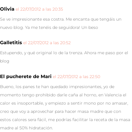
Olivia
el 22/07/2012 a las 20:35
Se ve impresionante esa costra. Me encanta que tengáis un
nuevo blog. Ya me tenéis de seguidora! Un beso
Galletitis
el 22/07/2012 a las 20:52
Estupendo, y qué original lo de la trenza. Ahora me paso por el
blog
El pucherete de Mari
el 22/07/2012 a las 22:50
Bueno, los panes te han quedado impresionantes, yo de
momento tengo prohibido darle caña al horno, en Valencia el
calor es insoportable, y empiezo a sentir mono por no amasar,
creo que voy a aprovechar para hacer masa madre que con
estos calores sera fácil, me podrías facilitar la receta de la masa
madre al 50% hidratación.