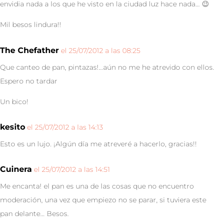
envidia nada a los que he visto en la ciudad luz hace nada… 😉
Mil besos lindura!!
The Chefather
el 25/07/2012 a las 08:25
Que canteo de pan, pintazas!…aún no me he atrevido con ellos.
Espero no tardar
Un bico!
kesito
el 25/07/2012 a las 14:13
Esto es un lujo. ¡Algún día me atreveré a hacerlo, gracias!!
Cuinera
el 25/07/2012 a las 14:51
Me encanta! el pan es una de las cosas que no encuentro
moderación, una vez que empiezo no se parar, si tuviera este
pan delante… Besos.