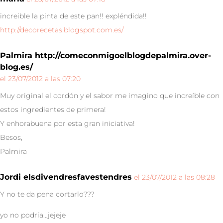
increible la pinta de este pan!! expléndida!!
http://decorecetas.blogspot.com.es/
Palmira http://comeconmigoelblogdepalmira.over-
blog.es/
el 23/07/2012 a las 07:20
Muy original el cordón y el sabor me imagino que increíble con
estos ingredientes de primera!
Y enhorabuena por esta gran iniciativa!
Besos,
Palmira
Jordi elsdivendresfavestendres
el 23/07/2012 a las 08:28
Y no te da pena cortarlo???
yo no podría…jejeje