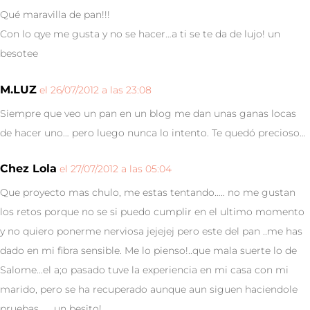
Qué maravilla de pan!!!
Con lo qye me gusta y no se hacer…a ti se te da de lujo! un
besotee
M.LUZ
el 26/07/2012 a las 23:08
Siempre que veo un pan en un blog me dan unas ganas locas
de hacer uno… pero luego nunca lo intento. Te quedó precioso…
Chez Lola
el 27/07/2012 a las 05:04
Que proyecto mas chulo, me estas tentando….. no me gustan
los retos porque no se si puedo cumplir en el ultimo momento
y no quiero ponerme nerviosa jejejej pero este del pan ..me has
dado en mi fibra sensible. Me lo pienso!..que mala suerte lo de
Salome…el a;o pasado tuve la experiencia en mi casa con mi
marido, pero se ha recuperado aunque aun siguen haciendole
pruebas…… un besito!