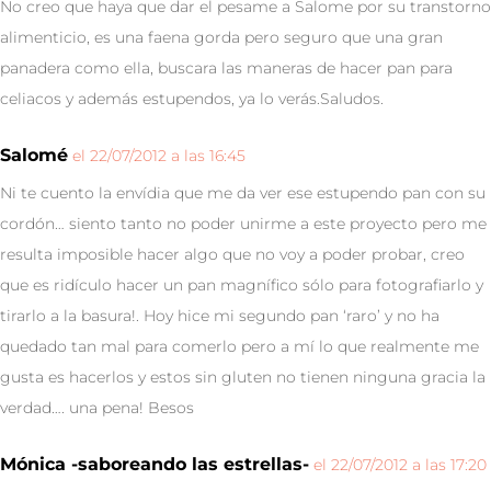
No creo que haya que dar el pesame a Salome por su transtorno
alimenticio, es una faena gorda pero seguro que una gran
panadera como ella, buscara las maneras de hacer pan para
celiacos y además estupendos, ya lo verás.Saludos.
Salomé
el 22/07/2012 a las 16:45
Ni te cuento la envídia que me da ver ese estupendo pan con su
cordón… siento tanto no poder unirme a este proyecto pero me
resulta imposible hacer algo que no voy a poder probar, creo
que es ridículo hacer un pan magnífico sólo para fotografiarlo y
tirarlo a la basura!. Hoy hice mi segundo pan ‘raro’ y no ha
quedado tan mal para comerlo pero a mí lo que realmente me
gusta es hacerlos y estos sin gluten no tienen ninguna gracia la
verdad…. una pena! Besos
Mónica -saboreando las estrellas-
el 22/07/2012 a las 17:20