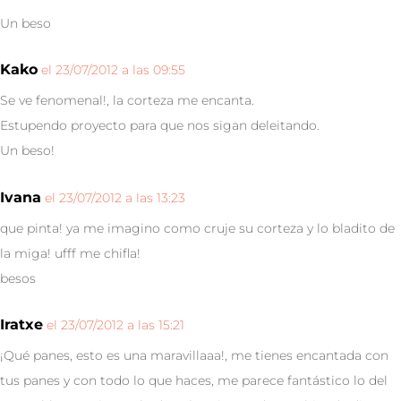
Un beso
Kako
el 23/07/2012 a las 09:55
Se ve fenomenal!, la corteza me encanta.
Estupendo proyecto para que nos sigan deleitando.
Un beso!
Ivana
el 23/07/2012 a las 13:23
que pinta! ya me imagino como cruje su corteza y lo bladito de
la miga! ufff me chifla!
besos
Iratxe
el 23/07/2012 a las 15:21
¡Qué panes, esto es una maravillaaa!, me tienes encantada con
tus panes y con todo lo que haces, me parece fantástico lo del