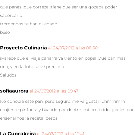
que panes¡¡que corteza¡¡tiene que ser una gozada poder
saborearlo
tremendos te han quedado
beso
Proyecto Culinaria
el 24/07/2012 a las 08:50
¡Parece que el viaje panarra va viento en popa! Qué pan más
rico, y en la foto se ve precioso.
Saludos.
sofiaaurora
el 24/07/2012 a las 09:47
No conocia este pan, pero seguro me va gustar. uhmmmm
crujiente pir fuera y bkando por debtro, mi preferido, gacias por
ensenarnos la receta, besos
La Cupcakeira
el 24/07/2012 a las 10:41